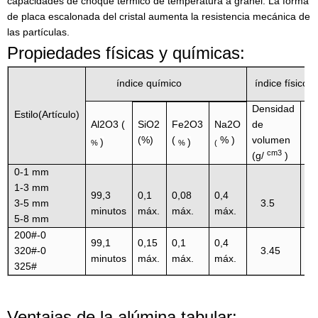
capacidades de choque térmico de temperatura a granel. La forma
de placa escalonada del cristal aumenta la resistencia mecánica de
las partículas.
Propiedades físicas y químicas:
índice químico
índice físico
Densidad
Estilo(Artículo)
ab
Al2O3
(
de
SiO2
Fe2O3
Na2O
de
volumen
(%)
(
%
)
)
)
%
%
(
(%
cm3
(g/
)
0-1 mm
1-3 mm
99,3
0,1
0,08
0,4
3-5 mm
3.5
1
minutos
máx.
máx.
máx.
5-8 mm
200#-0
99,1
0,15
0,1
0,4
320#-0
3.45
2
minutos
máx.
máx.
máx.
325#
Ventajas de la alúmina tabular: