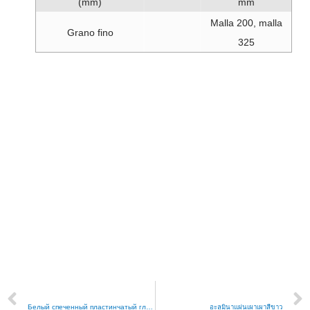
(mm)
mm
Malla 200, malla
Grano fino
325
PREVIOUS
NEXT
Белый спеченный пластинчатый глинозем
อะลูมินาแผ่นเผาเผาสีขาว