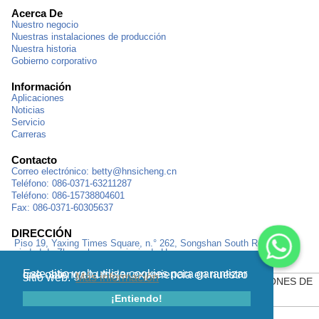
Acerca De
Nuestro negocio
Nuestras instalaciones de producción
Nuestra historia
Gobierno corporativo
Información
Aplicaciones
Noticias
Servicio
Carreras
Contacto
Correo electrónico:
betty@hnsicheng.cn
Teléfono: 086-0371-63211287
Teléfono: 086-15738804601
Fax: 086-0371-60305637
DIRECCIÓN
Piso 19, Yaxing Times Square, n.° 262, Songshan South Road,
ciudad de Zhengzhou, provincia de Henan
Este sitio web utiliza cookies para garantizar que obtenga la mejor experiencia en nuestro
sitio web.
Más información
MAPA DEL SITIO
|
POLÍTICA DE PRIVACIDAD
|
CONDICIONES DE
¡Entiendo!
USO
|
AVISO LEGAL
|