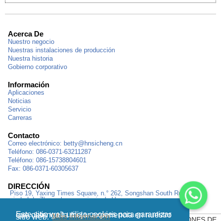
Acerca De
Nuestro negocio
Nuestras instalaciones de producción
Nuestra historia
Gobierno corporativo
Información
Aplicaciones
Noticias
Servicio
Carreras
Contacto
Correo electrónico:
betty@hnsicheng.cn
Teléfono: 086-0371-63211287
Teléfono: 086-15738804601
Fax: 086-0371-60305637
DIRECCIÓN
Piso 19, Yaxing Times Square, n.° 262, Songshan South Road,
ciudad de Zhengzhou, provincia de Henan
Este sitio web utiliza cookies para garantizar que obtenga la mejor experiencia en nuestro
sitio web.
Más información
MAPA DEL SITIO
|
POLÍTICA DE PRIVACIDAD
|
CONDICIONES DE