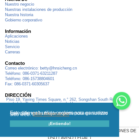
Nuestro negocio
Nuestras instalaciones de producción
Nuestra historia
Gobierno corporativo
Información
Aplicaciones
Noticias
Servicio
Carreras
Contacto
Correo electrónico:
betty@hnsicheng.cn
Teléfono: 086-0371-63211287
Teléfono: 086-15738804601
Fax: 086-0371-60305637
DIRECCIÓN
Piso 19, Yaxing Times Square, n.° 262, Songshan South Road,
ciudad de Zhengzhou, provincia de Henan
Este sitio web utiliza cookies para garantizar que obtenga la mejor experiencia en nuestro
sitio web.
Más información
¡Entiendo!
MAPA DEL SITIO
|
POLÍTICA DE PRIVACIDAD
|
CONDICIONES DE
USO
|
AVISO LEGAL
|