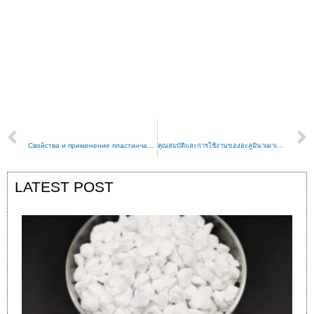
PREVIOUS
NEXT
Свойства и применение пластинчатого кальцинированного оксида алюминия
คุณสมบัติและการใช้งานของอะลูมินาเผาเกล็ดเลือด
LATEST POST
R
e
r
c
a
io
d
e
al