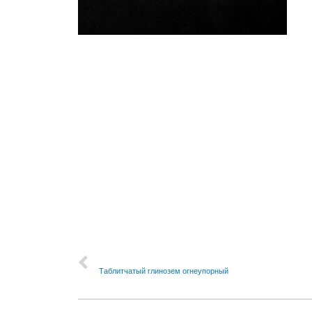
PREVIOUS
Таблитчатый глинозем огнеупорный