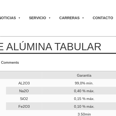
NOTICIAS
SERVICIO
CARRERAS
CONTACTO
E ALÚMINA TABULAR
 Comments
Garantía
AL2O3
99,0% mín.
Na2O
0,40 % máx.
SiO2
0,15 % máx.
Fe2O3
0,10 % máx.
3.50min