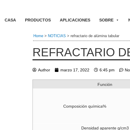
CASA
PRODUCTOS
APLICACIONES
SOBRE
Home
>
NOTICIAS
>
refractario de alúmina tabular
REFRACTARIO D
Author
marzo 17, 2022
6:45 pm
No
Función
Composición química%
Densidad aparente g/cm3