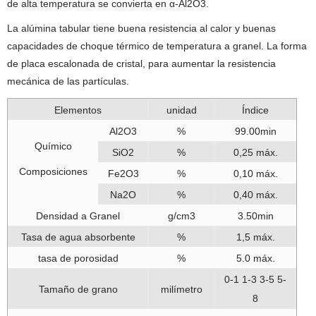
de alta temperatura se convierta en α-Al2O3.
La alúmina tabular tiene buena resistencia al calor y buenas
capacidades de choque térmico de temperatura a granel.
La forma
de placa escalonada de cristal, para aumentar la resistencia
mecánica de las partículas.
Elementos
unidad
Índice
Al2O3
%
99.00min
Químico
SiO2
%
0,25 máx.
Composiciones
Fe2O3
%
0,10 máx.
Na2O
%
0,40 máx.
Densidad a Granel
g/cm3
3.50min
Tasa de agua absorbente
%
1,5 máx.
tasa de porosidad
%
5.0 máx.
0-1 1-3 3-5 5-
Tamaño de grano
milímetro
8