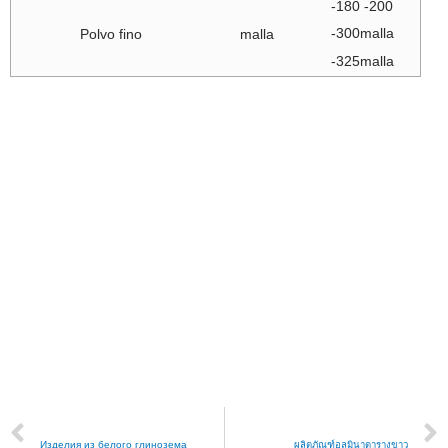
-180 -200
-300malla
Polvo fino
malla
-325malla
PREVIOUS
NEXT
Изделия из белого глинозема
ผลิตภัณฑ์อลูมินาตารางขาว