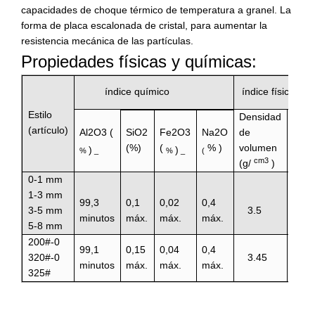
capacidades de choque térmico de temperatura a granel.
La
forma de placa escalonada de cristal, para aumentar la
resistencia mecánica de las partículas.
Propiedades físicas y químicas:
índice químico
índice físico
Estilo
Densidad
abso
(artículo)
Al2O3
(
de
SiO2
Fe2O3
Na2O
de a
volumen
(%)
(
%
)
)
)
%
_
%
_
(
(%)
cm3
(g/
)
0-1 mm
1-3 mm
99,3
0,1
0,02
0,4
3-5 mm
3.5
1.5
minutos
máx.
máx.
máx.
5-8 mm
200#-0
99,1
0,15
0,04
0,4
320#-0
3.45
2.0
minutos
máx.
máx.
máx.
325#